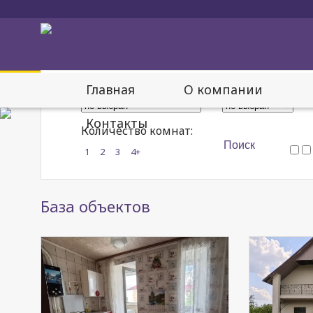
Объект:
Район:
Главная
О компании
Контакты
Количество комнат:
1
2
3
4+
База объектов